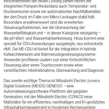
Besonderheiten der neuen Lösung zählen neben der
integrierten Pumpen-Redundanz auch Temperatur- und
Drucksensoren sowie ein automatischer Nachfüllbehälter,
der den Druck im Falle von Mikro-Leckagen stabil hält.
Besonders erwähnenswert sind die erweiterten
Steuerungsfunktionen, wie die Überwachung der
Wasserleitfähigkeit und – in dieser Kategorie einzigartig –
die pH-Wert- und Wasserhärteerkennung. Hinzu kommt eine
speziell für CDU‑Anwendungen ausgelegte, neu entwickelte
HMI. Die ME-CDU ist bereit für die Integration in hybride
Kühlarchitekturen und Wärmerückgewinnungssysteme.
Anwender profitieren zudem von einer fortschrittlichen
Steuerung über einen Touchscreen sowie einer
vereinfachten Inbetriebnahme, Überwachung und Diagnose.
Das zweite wichtige Thema ist Mitsubishi Electric Iconics
Digital Solutions (MEIDS) GENESIS – eine
Automatisierungssoftware-Plattform der jüngsten
Generation, mit der Mitsubishi Electric ICONICS neue
Maßstäbe für ein effizientes, nachhaltiges und KI‑gestütztes
Infrastrukturmanagement in modernen Rechenzentren